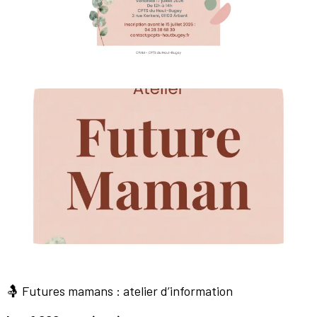
🤱 Futures mamans : atelier d’information