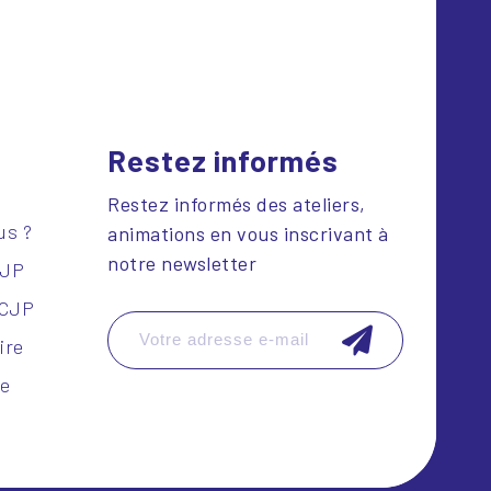
Restez informés
Restez informés des ateliers,
us ?
animations en vous inscrivant à
notre newsletter
CJP
SCJP
ire
le