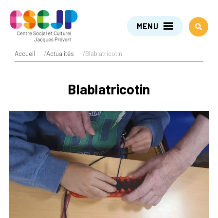
MENU
Accueil
/
Actualités
/
Blablatricotin
Blablatricotin