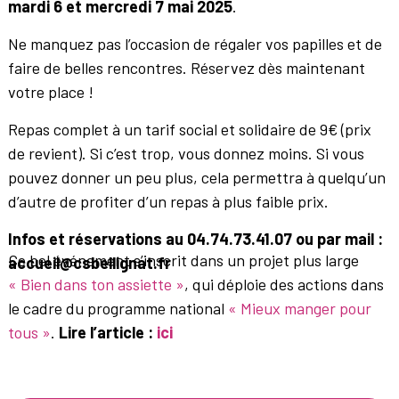
mardi 6 et mercredi 7 mai 2025
.
Ne manquez pas l’occasion de régaler vos papilles et de
faire de belles rencontres. Réservez dès maintenant
votre place !
Repas complet à un tarif social et solidaire de 9€ (prix
de revient). Si c’est trop, vous donnez moins. Si vous
pouvez donner un peu plus, cela permettra à quelqu’un
d’autre de profiter d’un repas à plus faible prix.
Infos et réservations au 04.74.73.41.07
ou par mail :
Ce bel événement s’inscrit dans un projet plus large
accueil@csbellignat.fr
« Bien dans ton assiette »
, qui déploie des actions dans
le cadre du programme national
« Mieux manger pour
tous »
.
Lire l’article :
ici