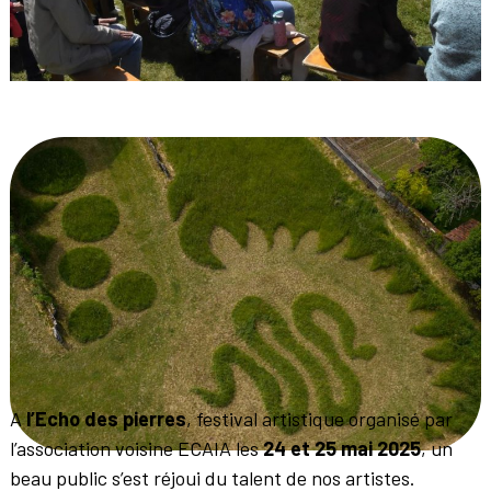
A
l’Echo des pierres
, festival artistique organisé par
l’association voisine ECAIA les
24 et 25 mai 2025
, un
beau public s’est réjoui du talent de nos artistes.