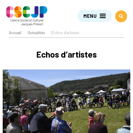
MENU
Accueil
/
Actualités
/
Echos d'artistes
Echos d’artistes