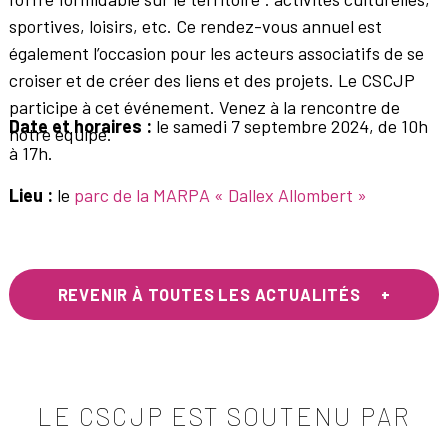
sportives, loisirs, etc. Ce rendez-vous annuel est
également l’occasion pour les acteurs associatifs de se
croiser et de créer des liens et des projets. Le CSCJP
participe à cet événement. Venez à la rencontre de
Date et horaires :
le samedi 7 septembre 2024, de 10h
notre équipe.
à 17h.
Lieu :
le
parc de la MARPA « Dallex Allombert »
REVENIR À TOUTES LES ACTUALITÉS
LE CSCJP EST SOUTENU PAR