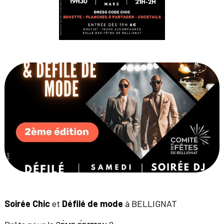
Soirée Chic
et
Défilé de mode
à BELLIGNAT