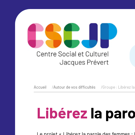
Accueil
/
Autour de vos difficultés
/
Groupe : Libérez l
Libérez
la par
Le projet « Libérez la parole des femmes : 