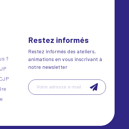
Restez informés
Restez informés des ateliers,
us ?
animations en vous inscrivant à
notre newsletter
CJP
SCJP
ire
le