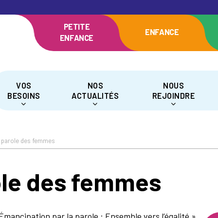
PETITE
ENFANCE
ENFANCE
VOS
NOS
NOUS
BESOINS
ACTUALITÉS
REJOINDRE
a parole des femmes
ole des femmes
Émancipation par la parole : Ensemble vers l’égalité »